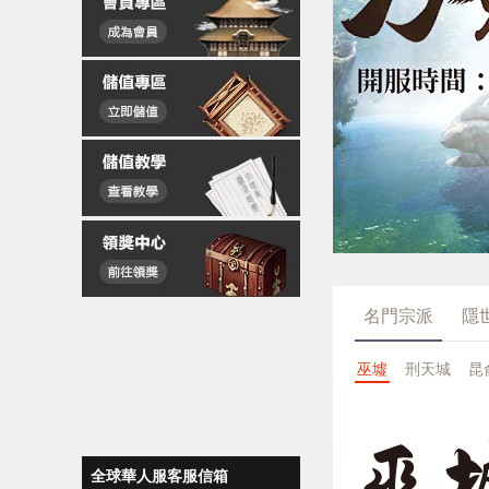
名門宗派
隱
巫墟
刑天城
昆
全球華人服客服信箱