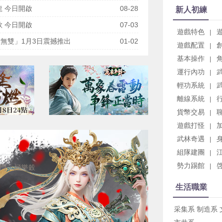
龍 今日開啟
08-28
新人初練
歌 今日開啟
07-03
遊戲特色
|
無雙」1月3日震撼推出
01-02
遊戲配置
|
基本操作
|
運行內功
|
輕功系統
|
離線系統
|
貨幣交易
|
遊戲打怪
|
武林奇遇
|
組隊建團
|
勢力踢館
|
門
極樂穀
生活職業
采集系
制造系