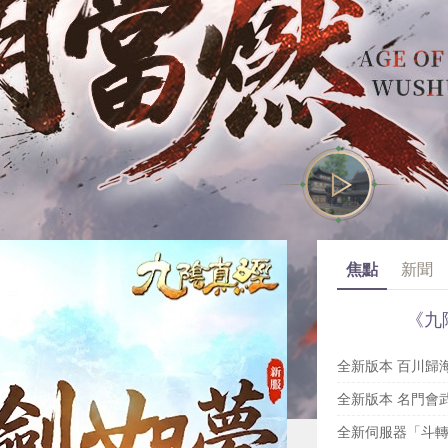
焦點
新聞
《九
全新版本 百川歸
全新版本 名門會
全新伺服器「斗轉