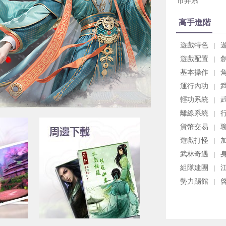
市井系
高手進階
遊戲特色
|
遊戲配置
|
基本操作
|
運行內功
|
輕功系統
|
離線系統
|
貨幣交易
|
遊戲打怪
|
武林奇遇
|
組隊建團
|
勢力踢館
|