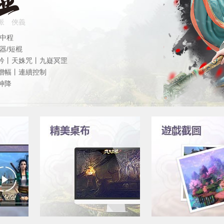
派
俠義
/中程
暗器/短棍
吟丨天姝咒丨九嶷冥罡
增幅丨連續控制
神降