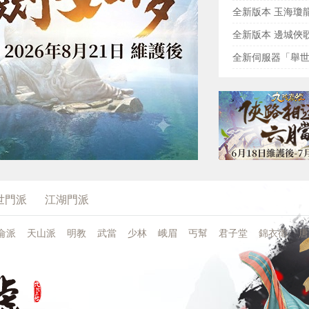
全新版本 玉海瓊
全新版本 邊城俠
全新伺服器「舉世
世門派
江湖門派
侖派
天山派
明教
武當
少林
峨眉
丐幫
君子堂
錦衣衛
唐