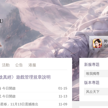
新服專題
活動
公告
港服
唯我獨尊
陰真經》遊戲管理規章說明
版本專題
海 今日開啟
01-15
风云天下
武 今日開啟
11-13
星移」11月13日震撼推出
11-09