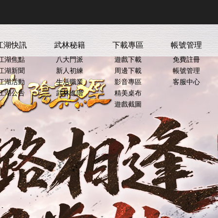
ment
江湖快訊
武林秘籍
下載專區
帳號管理
江湖焦點
八大門派
遊戲下載
免費註冊
江湖新聞
新人初練
周邊下載
帳號管理
江湖活動
生活職業
影音專區
客服中心
江湖公告
武林進階
精美桌布
遊戲截圖