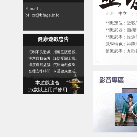
E-mail：
正派
中立
邪
bf_cs@bfage.info
門派定位：
近戰
門派武器：
簫/
門派武學：
蛇涂
健康遊戲忠告
武學特色：
神降
鎮派武學：
九歌
抵制不良遊戲 , 拒絕盜版遊戲。
注意自我保護 , 謹防受騙上當。
適度遊戲益腦 , 沉迷遊戲傷身。
合理安排時間 , 享受健康生活。
本遊戲適合
15歲以上用戶使用