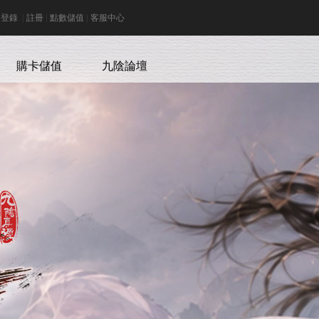
登錄
|
註冊
|
點數儲值
|
客服中心
購卡儲值
九陰論壇