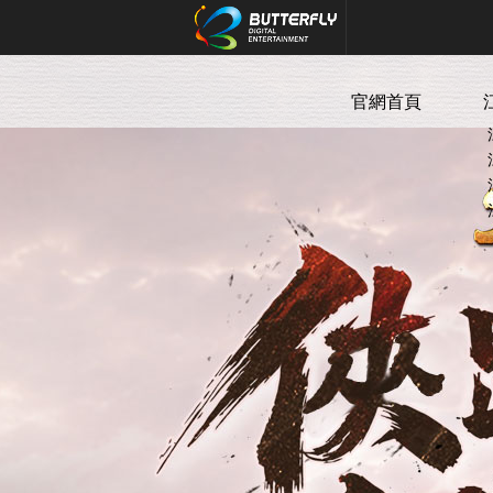
Butterfly Digital Entertain
官網首頁