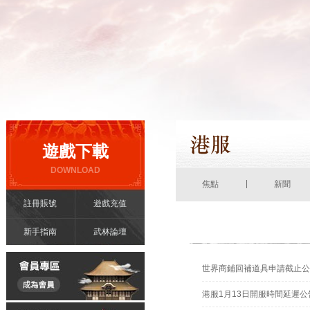
遊戲下載
DOWNLOAD
|
焦點
新聞
註冊賬號
遊戲充值
新手指南
武林論壇
世界商鋪回補道具申請截止公
港服1月13日開服時間延遲公