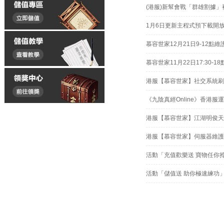
(港服)新幫會戰「群雄割據」
1月6日更新主程式預下載開
慕容世家12月21日9-12點維
慕容世家11月22日17:30-1
港服【慕容世家】社交系統刷
《九陰真經Online》香港服
港服【慕容世家】江湖明俊天
港服【慕容世家】伺服器維護
活動「充值歡樂送 寶物任你
活動「儲值送 助你極速練功