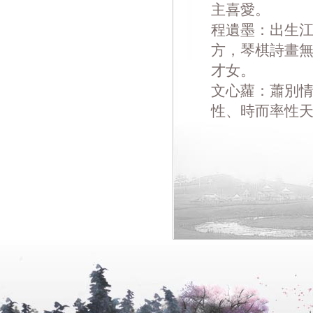
主喜愛。
程遺墨：出生
方，琴棋詩畫
才女。
文心蘿：蕭別
性、時而率性