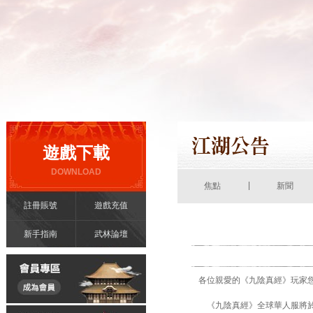
遊戲下載
DOWNLOAD
|
焦點
新聞
註冊賬號
遊戲充值
新手指南
武林論壇
各位親愛的《九陰真經》玩家
《九陰真經》全球華人服將於2