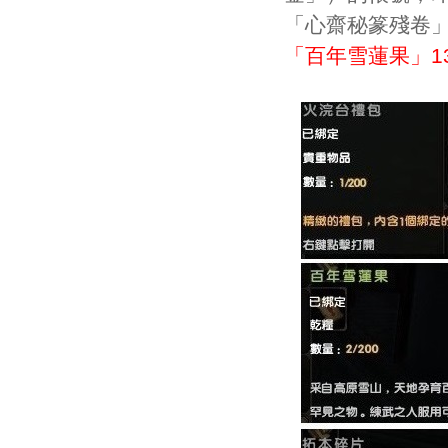
「心齋秘篆殘卷
「百年雪蓮果」1