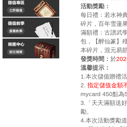
活動獎勵：
每日
禮
：
若水神
碎片，百年雪蓮
滿額禮：古譜武
包
，
【醉仙篆】
本碎片
，混元易
發獎時間：
於
20
溫馨提示：
1.本次儲值贈禮
2.
指定儲值金額
mycard 45
3.「天天滿額送
勵。
4.本次活動獎勵