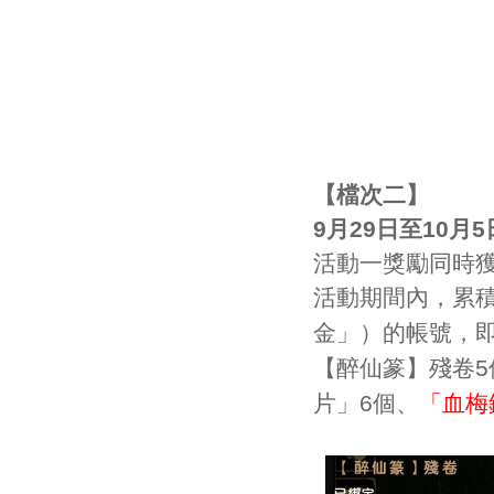
【檔次二】
9月29日至10月5
活動一獎勵同時
活動期間內，累積
金
」
）的帳號，
【醉仙篆】殘卷5
片
」
6個
、
「
血梅