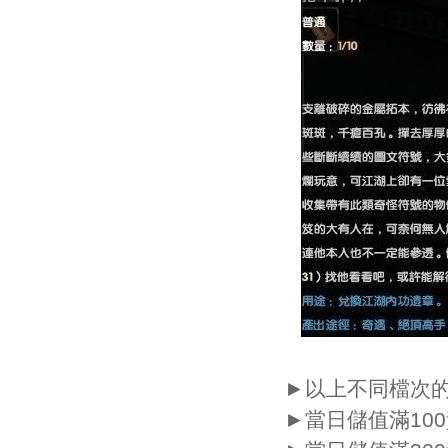
►以上不同檔次
►當日儲值滿10