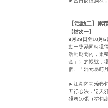
►當日儲值滿30
【活動二】累
【檔次一】
9月29日至10月5
動一獎勵同時獲
活動期間內，累積
金」
）的帳號，
個、
「混元易筋丹
►江湖內功殘卷
五行心法，逆天
殘卷10張（禮包