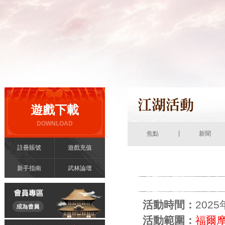
遊戲下載
DOWNLOAD
|
焦點
新聞
註冊賬號
遊戲充值
新手指南
武林論壇
活動時間：
202
活動範圍：
福爾摩