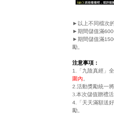
►以上不同檔次
►期間儲值滿60
►期間儲值滿15
勵。
注意事項：
1.「九陰真經」
圍內
。
2.活動獎勵統一將
3.
本次儲值贈禮活
4.「天天滿額送
勵。