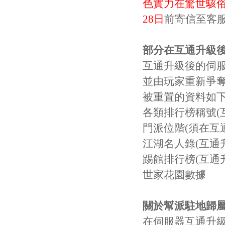
色實力在驚世駭俗
28日
前寄信至客
部分在互通升級
互通升級後的伺
並由玩家重新爭
被重置的資料如
各類排行榜稱號(
門派位階(須在互
江湖名人錄(互通
踢館排行榜(互通
世家花園數據
關於幫派駐地歸
在伺服器互通升