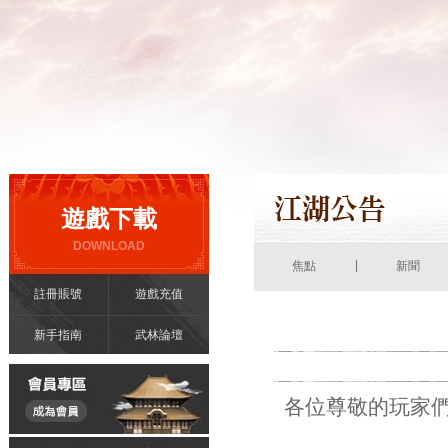
遊戲下載
DOWNLOAD
|
焦點
新聞
註冊賬號
遊戲充值
新手指南
武林論壇
各位尊敬的玩家