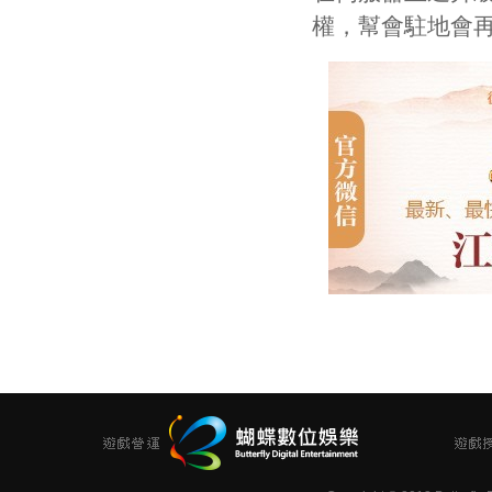
權，幫會駐地會