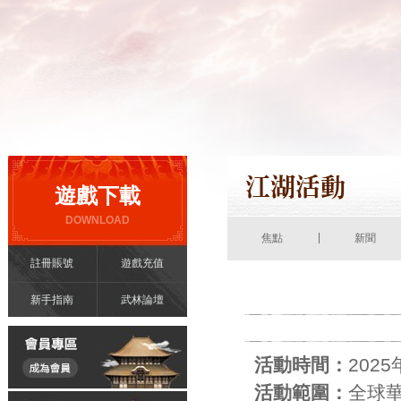
遊戲下載
DOWNLOAD
|
焦點
新聞
註冊賬號
遊戲充值
新手指南
武林論壇
活動時間：
202
活動範圍：
全球