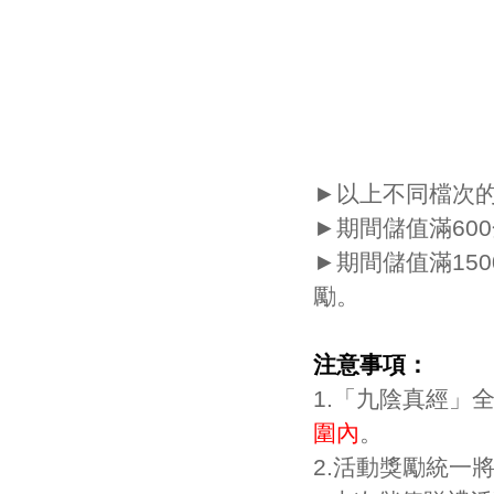
►以上不同檔次
►期間儲值滿60
►期間儲值滿15
勵。
注意事項：
1.「九陰真經」
圍內
。
2.活動獎勵統一將