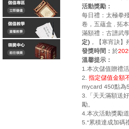
活動獎勵：
每日
禮
：
太極拳
卷，
五蘊盒
拓本
，
滿額禮：古譜武
定)
，
【寒宵訣】
發獎時間：
於
20
溫馨提示：
1.本次儲值贈禮
2.
指定儲值金額
mycard 45
3.「天天滿額送
勵。
4.本次活動獎勵
5.“累積達成加