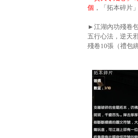
個
，
「
拓本碎片
►江湖內功殘卷
五行心法，逆天
殘卷10張（禮包