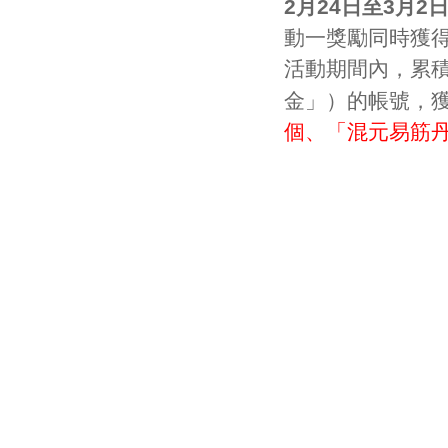
2月24日至3月2
動一獎勵同時獲
活動期間內，累積
金」
）的帳號
，
個、
「混元易筋丹