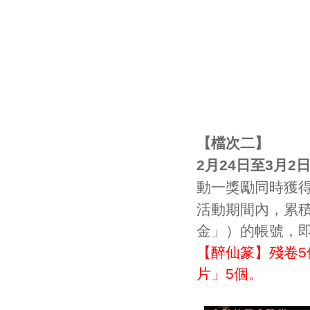
【檔次二】
2月24日至3月2
動一獎勵同時獲
活動期間內，累積
金
」
）的帳號，
【醉仙篆】殘卷
5
片
」
5個
。