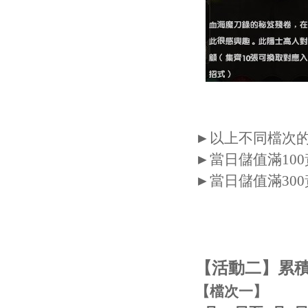
►以上不同檔次
►當日儲值滿10
►當日儲值滿30
【活動二】累
【檔次一】