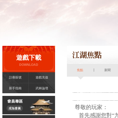
遊戲下載
DOWNLOAD
|
焦點
新聞
註冊賬號
遊戲充值
新手指南
武林論壇
尊敬的玩家：
首先感謝您對“