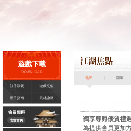
遊戲下載
DOWNLOAD
|
焦點
新聞
註冊賬號
遊戲充值
新手指南
武林論壇
獨享尊爵優質禮
為提供會員更加