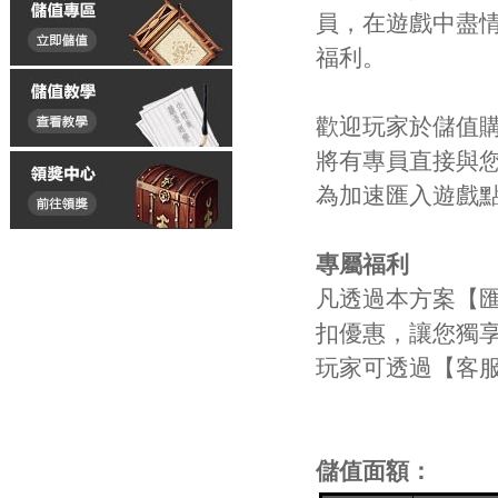
員，在遊戲中盡
福利。
歡迎玩家於儲值
將有專員直接與
為加速匯入遊戲
專屬福利
凡透過本方案【
扣優惠，讓您獨
玩家可透過【客
儲值面額：