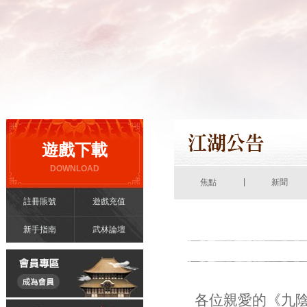
遊戲下載
DOWNLOAD
|
焦點
新聞
註冊賬號
遊戲充值
新手指南
武林論壇
各位親愛的《九