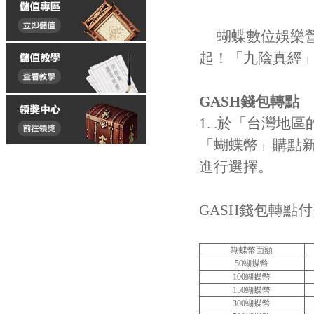
蝴蝶數位娛樂營
起！「九陰真經
GASH
錢包轉點
1. .於「台灣
「蝴蝶幣」購點新
進行選擇。
GASH錢包轉點
蝴蝶幣面額
50蝴蝶幣
100蝴蝶幣
150蝴蝶幣
300蝴蝶幣