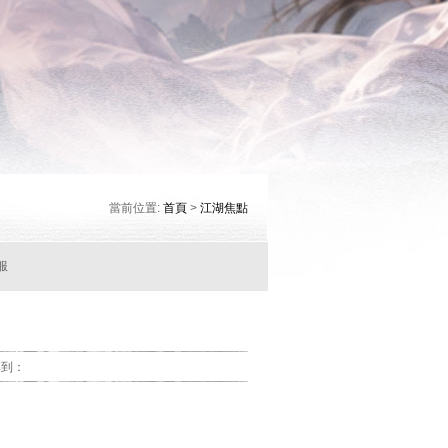
當前位置:
首頁
>
江湖焦點
服
到：