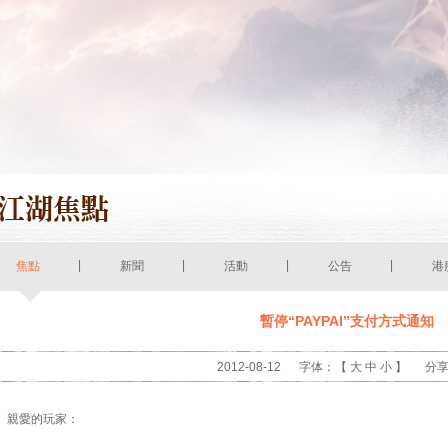
|
|
|
|
焦點
新聞
活動
公告
港
暫停“PAYPAl”支付方式通知
2012-08-12
字体：【
大
中
小
】 分享
親愛的玩家：