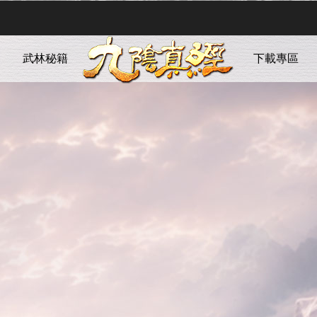
ment
武林秘籍
下載專區