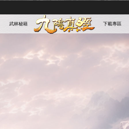
ment
武林秘籍
下載專區